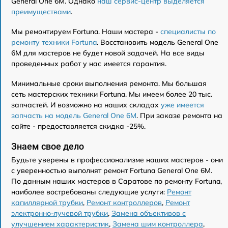
General One 6M. Однако
наш сервис-центр выделяется
преимуществами
.
Мы ремонтируем Fortuna. Наши мастера -
специалисты по
ремонту техники Fortuna
. Восстановить модель General One
6M для мастеров не будет новой задачей. На все виды
проведенных работ у нас имеется гарантия.
Минимальные сроки выполнения ремонта. Мы большая
сеть мастерских техники Fortuna. Мы имеем более 20 тыс.
запчастей. И возможно на наших складах
уже имеется
запчасть на модель General One 6M
. При заказе ремонта на
сайте - предоставляется скидка -25%.
Знаем свое дело
Будьте уверены в профессионализме наших мастеров - они
с уверенностью выполнят ремонт Fortuna General One 6M.
По данным наших мастеров в Саратове по ремонту Fortuna,
наиболее востребованы следующие услуги:
Ремонт
капиллярной трубки
,
Ремонт контроллеров
,
Ремонт
электронно-лучевой трубки
,
Замена объективов с
улучшением характеристик
,
Замена шим контроллера
,