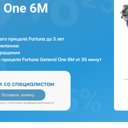
l One 6M
ого прицела Fortuna до 3 лет
 желанию
бращения
о прицела
Fortuna General One 6M от 35 минут
я со специалистом
Оставить заявку
есь c
политикой конфиденциальности