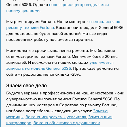
General 50S6. Однако
наш сервис-центр выделяется
преимуществами
.
Мы ремонтируем Fortuna. Наши мастера -
специалисты по
ремонту техники Fortuna
. Восстановить модель General 50S6
для мастеров не будет новой задачей. На все виды
проведенных работ у нас имеется гарантия.
Минимальные сроки выполнения ремонта. Мы большая
сеть мастерских техники Fortuna. Мы имеем более 20 тыс.
запчастей. И возможно на наших складах
уже имеется
запчасть на модель General 50S6
. При заказе ремонта на
сайте - предоставляется скидка -25%.
Знаем свое дело
Будьте уверены в профессионализме наших мастеров - они
с уверенностью выполнят ремонт Fortuna General 50S6. По
данным наших мастеров в Саратове по ремонту Fortuna,
наиболее востребованы следующие услуги:
Замена
матрицы
,
Замена микросхемы усилителя
,
Замена шим
контроллера
,
Замена объективов с улучшением