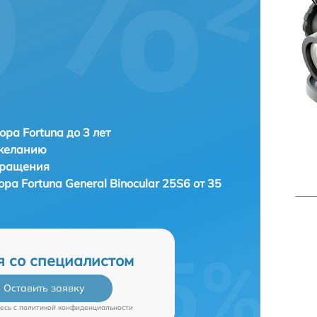
l
ора Fortuna до 3 лет
 желанию
бращения
зора
Fortuna General Binocular 25S6 от 35
я со специалистом
Оставить заявку
есь c
политикой конфиденциальности