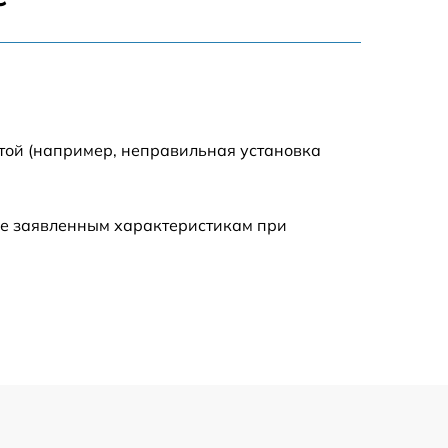
900 р
750 р
той (например, неправильная установка
450 р
590 р
ие заявленным характеристикам при
1200 р
650 р
850 р
700 р