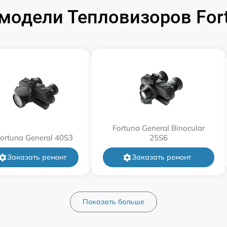
модели Тепловизоров For
от 60 мин
от 60 мин
от 60 мин
от 60 мин
Fortuna General Binocular
ortuna General 40S3
от 60 мин
25S6
Заказать ремонт
Заказать ремонт
от 60 мин
от 60 мин
Показать больше
от 60 мин