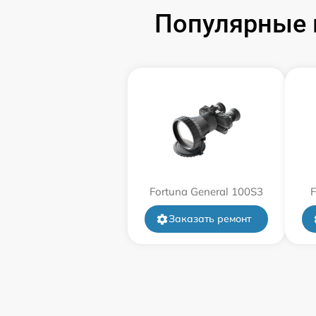
Популярные 
Замена корпуса
Замена дисплея (экрана)
Прошивка (Обновление ПО)
Ремонт платы управления
(восстановление)
Восстановление после попадания влаги
Fortuna General 100S3
F
Заказать ремонт
Ремонт Wi-Fi
Ремонт разъема
Ремонт капиллярной трубки