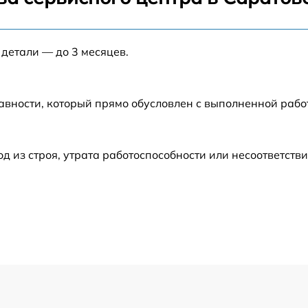
от 60 мин
 детали — до 3 месяцев.
от 60 мин
авности, который прямо обусловлен с выполненной рабо
от 60 мин
от 60 мин
из строя, утрата работоспособности или несоответств
от 60 мин
от 60 мин
от 60 мин
от 60 мин