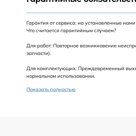
Калибровка и настройка тепловизора
Гарантия от сервиса: на установленные нами
Ремонт встроенного дальнометра и
Что считается гарантийным случаем?
других устройств
Для работ: Повторное возникновение неиспр
Замена микросхемы логики
запчасти).
Замена ключей управления
Для комплектующих: Преждевременный выход 
нормальном использовании.
Ремонт цепи питания
Показать полностью
Замена USB порта
Замена процессора
Замена аккумулятора