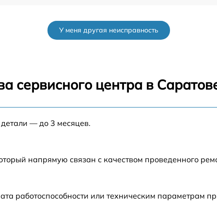
от 60 мин
У меня другая неисправность
от 60 мин
от 60 мин
ва сервисного центра в Саратов
от 60 мин
 детали — до 3 месяцев.
от 60 мин
от 60 мин
который напрямую связан с качеством проведенного ре
от 60 мин
рата работоспособности или техническим параметрам п
от 60 мин