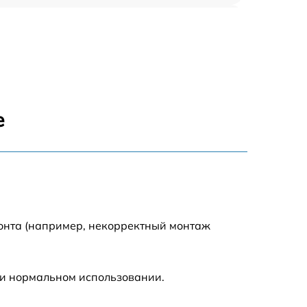
450 р
750 р
1500 р
е
700 р
850 р
650 р
монта (например, некорректный монтаж
590 р
ри нормальном использовании.
600 р