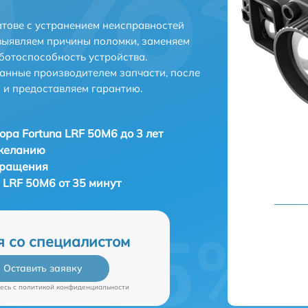
атове с устранением неисправностей
выявляем причины поломки, заменяем
ботоспособность устройства.
анные производителем запчасти, после
 и предоставляем гарантию.
ора Fortuna LRF 50M6 до 3 лет
 желанию
бращения
 LRF 50M6 от 35 минут
я со специалистом
Оставить заявку
есь c
политикой конфиденциальности