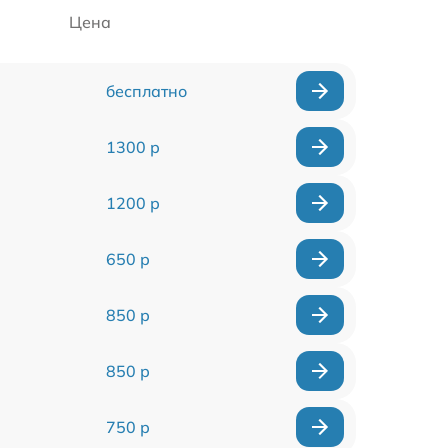
Цена
бесплатно
1300 р
1200 р
650 р
850 р
850 р
750 р