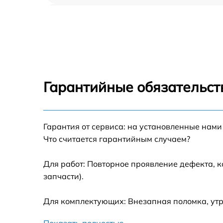
Прошивка (Обновление ПО) Fortuna LRF
50M6
Замена дисплея (экрана) Fortuna LRF 50M6
Замена корпуса Fortuna LRF 50M6
Гарантийные обязательст
Замена аккумулятора Fortuna LRF 50M6
Гарантия от сервиса: на установленные нами
Замена процессора Fortuna LRF 50M6
Что считается гарантийным случаем?
Замена USB порта Fortuna LRF 50M6
Для работ: Повторное проявление дефекта, 
запчасти).
Замена ключей управления Fortuna LRF
50M6
Для комплектующих: Внезапная поломка, ут
Замена микросхемы усилителя Fortuna LRF
50M6